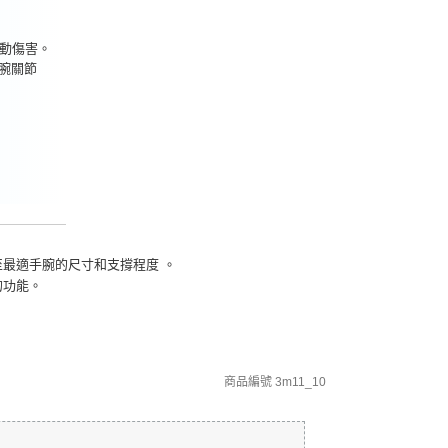
運動傷害。
腕關節
最適手腕的尺寸和支撐程度 。
的功能。
商品編號
3m11_10