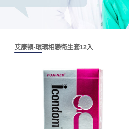
艾康頓-環環相戀衛生套12入