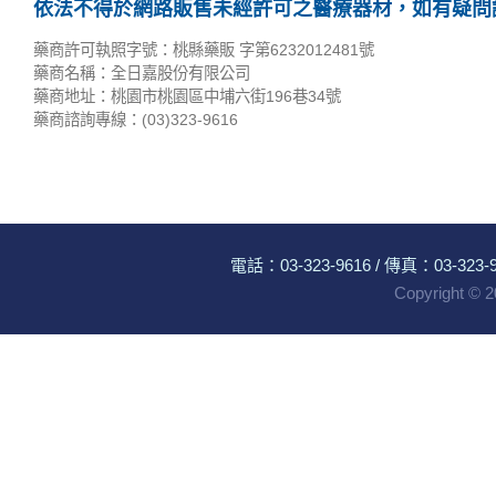
依法不得於網路販售未經許可之醫療器材，如有疑問請
藥商許可執照字號：桃縣藥販 字第6232012481號
藥商名稱：全日嘉股份有限公司
藥商地址：桃園市桃園區中埔六街196巷34號
藥商諮詢專線：(03)323-9616
電話：
03-323-9616
/ 傳真：03-323-96
Copyright ©