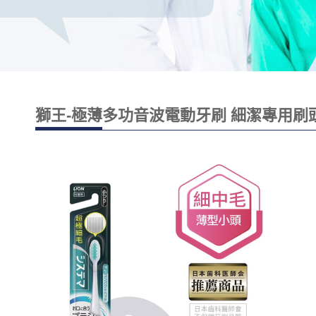
獅王-極薄多功音波電動牙刷 細潔專用刷