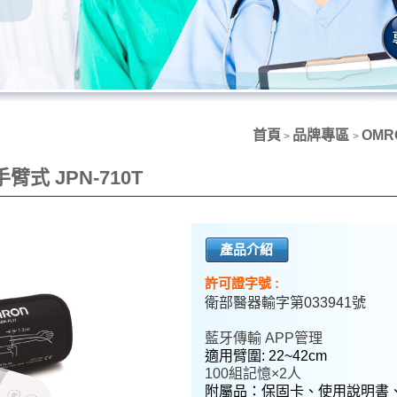
首頁
品牌專區
OMR
>
>
式 JPN-710T
產品介紹
許可證字號 :
衛部醫器輸字第033941號
藍牙傳輸 APP管理
適用臂圍: 22~42cm
100組記憶×2人
附屬品：保固卡、使用說明書