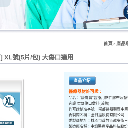
首頁
產品
>
XL號(5片/包) 大傷口適用
產品介紹
醫療器材許可證 :
品名："康膚寶"醫療用黏性膠帶及黏
宜膚 柔舒傷口敷料(滅菌)
許可證核准字號：衛部醫器製壹字第 00
委製商名稱：全日嘉股份有限公司
委製
商
地址：
桃園市蘆竹區龍安街三
製造廠名稱 : 中鎮醫療產品科技股