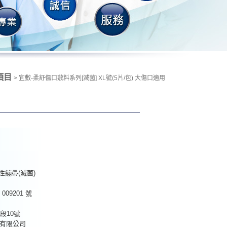
項目
> 宜敷-柔舒傷口敷料系列[滅菌] XL號(5片/包) 大傷口適用
性繃帶(滅菌)
9201 號
段10號
份有限公司