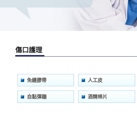
傷口護理
免縫膠帶
人工皮
自黏彈蹦
酒精棉片